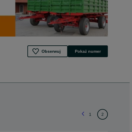
Obserwuj
Pokaż numer
1
2