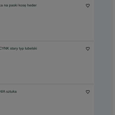
ca na paski kosę heder
K stary typ lubelski
NIA sztuka